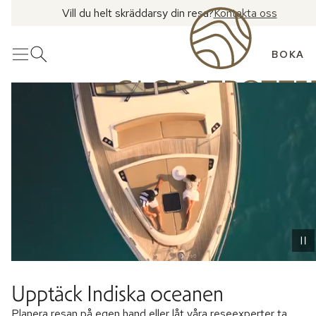
Vill du helt skräddarsy din resa?
Kontakta oss
BOKA
Meny
Öppna sök
Upptäck Indiska oceanen
Planera resan på egen hand eller låt våra reseexperter ta