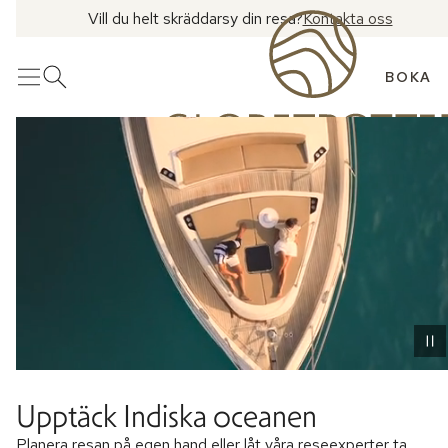
Vill du helt skräddarsy din resa?
Kontakta oss
BOKA
Meny
Öppna sök
Upptäck Indiska oceanen
Planera resan på egen hand eller låt våra reseexperter ta