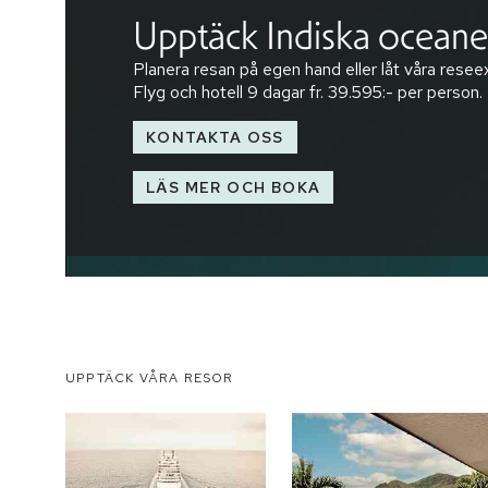
Upptäck Indiska ocean
Planera resan på egen hand eller låt våra reseex
Flyg och hotell
9 dagar
fr.
39.595:-
per person.
KONTAKTA OSS
LÄS MER OCH BOKA
UPPTÄCK VÅRA RESOR