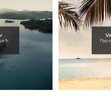
r
Vi
gar
fr.
Flyg o