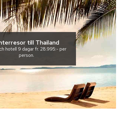
nterresor till Thailand
ch hotell
9 dagar
fr.
28.995:-
per
person.