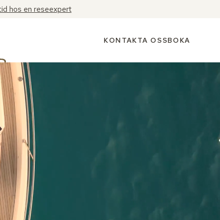
tid hos en reseexpert
KONTAKTA OSS
BOKA