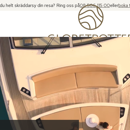
l du helt skräddarsy din resa? Ring oss på
08 506 115 00
eller
boka 