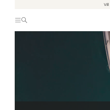
Vil
Meny
Öppna sök