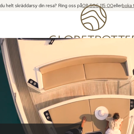
l du helt skräddarsy din resa? Ring oss på
08 506 115 00
eller
boka 