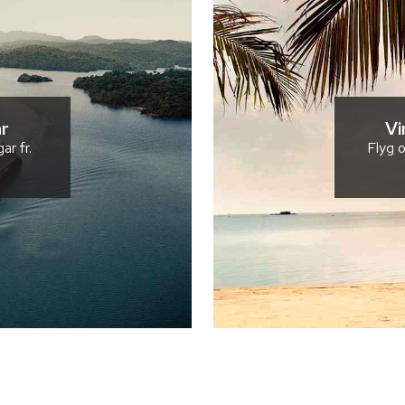
r
Vi
gar
fr.
Flyg o