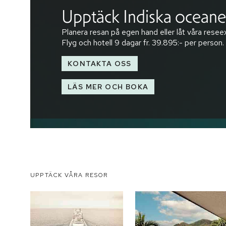
Upptäck Indiska ocean
Planera resan på egen hand eller låt våra reseex
Flyg och hotell
9 dagar
fr.
39.895:-
per person.
KONTAKTA OSS
LÄS MER OCH BOKA
UPPTÄCK VÅRA RESOR