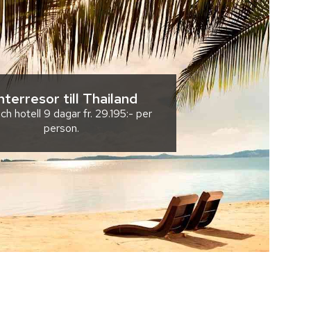
nterresor till Thailand
ch hotell
9 dagar
fr.
29.195:-
per
person.