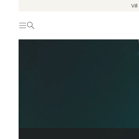
Vil
Meny
Öppna sök