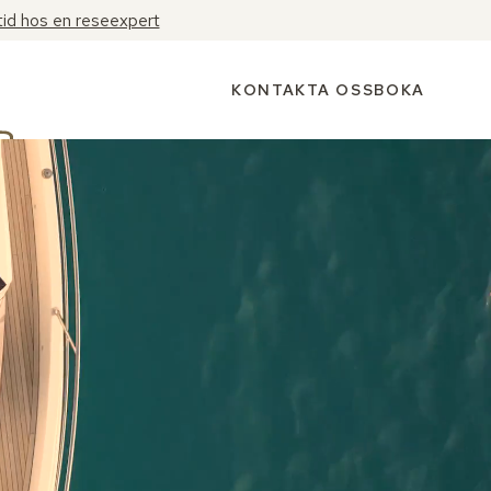
tid hos en reseexpert
KONTAKTA OSS
BOKA