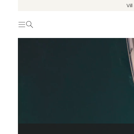
Vil
Meny
Öppna sök