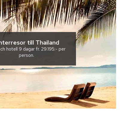
nterresor till Thailand
ch hotell
9 dagar
fr.
29.195:-
per
person.