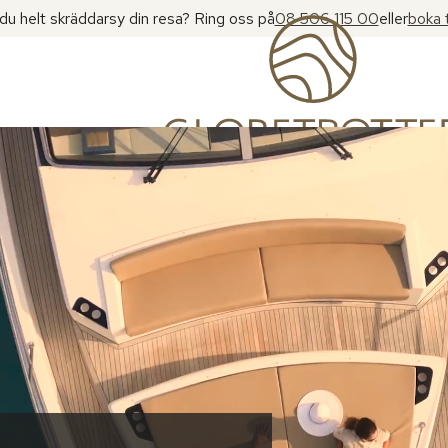
l du helt skräddarsy din resa? Ring oss på
08 506 115 00
eller
boka 