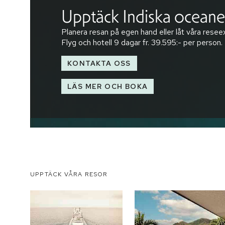
Upptäck Indiska ocean
Planera resan på egen hand eller låt våra reseex
Flyg och hotell
9 dagar
fr.
39.595:-
per person.
KONTAKTA OSS
LÄS MER OCH BOKA
UPPTÄCK VÅRA RESOR