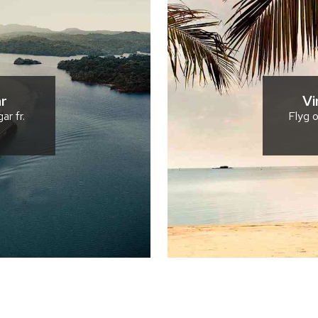
r
Vi
gar
fr.
Flyg o