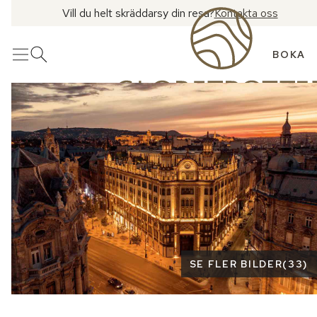
Vill du helt skräddarsy din resa?
Kontakta oss
BOKA
Meny
Öppna sök
Se fler bilder
SE FLER BILDER
(
33
)