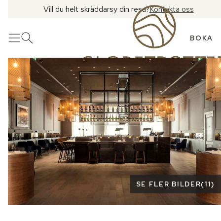
Vill du helt skräddarsy din resa?
Kontakta oss
BOKA
Meny
Öppna sök
Se fler bilder
SE FLER BILDER
(
11
)