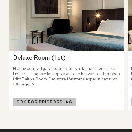
Deluxe Room (1 st)
Njut av den härliga känslan av att sjunka ner i den mjuka 
kingsize-sängen eller koppla av i den bekväma sittgruppen 
i ditt Deluxe Room. Det stora fönstret släpper in naturligt 
ljus och ger rummet en luftig och inbjudande atmosfär.
Läs mer
SÖK FÖR PRISFÖRSLAG