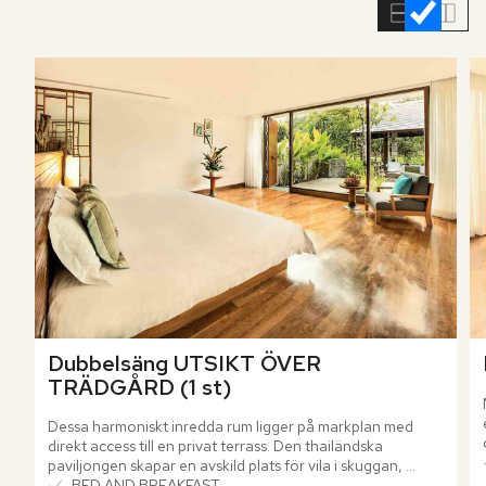
rumslistan
Dubbelsäng UTSIKT ÖVER 
TRÄDGÅRD (1 st)
Dessa harmoniskt inredda rum ligger på markplan med 
direkt access till en privat terrass. Den thailändska 
paviljongen skapar en avskild plats för vila i skuggan, 
medan den tropiska grönskan förstärker känslan av lugn 
BED AND BREAKFAST