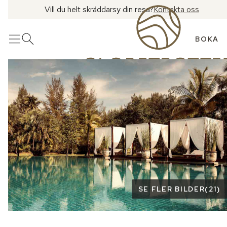
Vill du helt skräddarsy din resa?
Kontakta oss
BOKA
Meny
Öppna sök
Se fler bilder
SE FLER BILDER
(
21
)