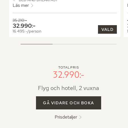
och närhet till naturen. Här bor upp till tre personer, varav 
Läs mer
ett barn mellan 10 och 18 år.
Tidigare pris,
35.210:-
Nuvarande pris,
32.990:-
VALD
16.495:-/person
TOTALPRIS
32.990:-
Flyg och hotell, 2 vuxna
GÅ VIDARE OCH BOKA
Prisdetaljer