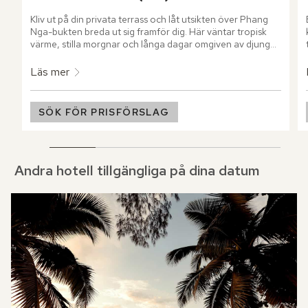
Kliv ut på din privata terrass och låt utsikten över Phang 
Nga-bukten breda ut sig framför dig. Här väntar tropisk 
värme, stilla morgnar och långa dagar omgiven av djungel. 
När solen står som högst väntar den privata poolen och 
utomhusduschens svalka mitt i grönskan.
Läs mer
SÖK FÖR PRISFÖRSLAG
Andra hotell tillgängliga på dina datum