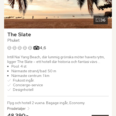
36
The Slate
Phuket
Betyg från Tripadvisor: 4.6 of 5
4,6
Intill Nai Yang Beach, där lummig grönska möter havets rytm, 
ligger The Slate – ett hotell där historia och fantasi vävs 
samman i en stilren och oväntad värld. Med arkitekten Bill 
Pool: 4 st
Bensleys kreativa blick har platsen fått nytt liv, som en djärv 
Närmaste strand/bad: 50 m
tolkning av Phukets själ, där det förflutna omformas till samtida 
Närmaste centrum: 1 km
design med djup och karaktär.

Frukost ingår.
Concierge-service
Hotellet bär på ett levande arv från familjen Na-Ranongs tid 
Designhotell
inom tennbrytning, vilket speglas i det kraftfulla formspråket. 
Råa industrimaterial möter tropisk grönska i en oväntad men 
Flyg och hotell 2 vuxna.
 Bagage ingår, Economy.
balanserad kontrast. Från karaktärsstarka rum och sviter till 
slingrande trädgårdsgångar genomsyras miljön av berättelser, 
Prisdetaljer
där historia och nutid möts i ett genomtänkt uttryck.

48.390:-