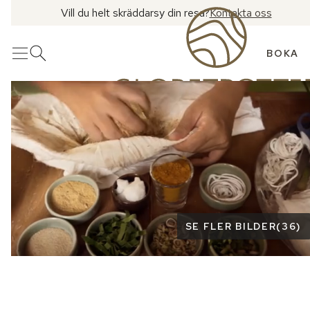
Vill du helt skräddarsy din resa?
Kontakta oss
BOKA
Meny
Öppna sök
Se fler bilder
SE FLER BILDER
(
36
)