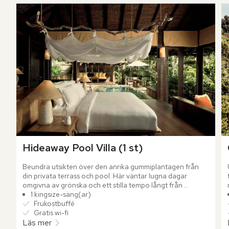
Hideaway Pool Villa (1 st)
Beundra utsikten över den anrika gummiplantagen från 
din privata terrass och pool. Här väntar lugna dagar 
omgivna av grönska och ett stilla tempo långt från 
omvärlden. Den rymliga villan skapar en avskild känsla där 
1 kingsize-säng(ar)
naturen ständigt känns nära.
Frukostbuffé
Gratis wi-fi
Läs mer