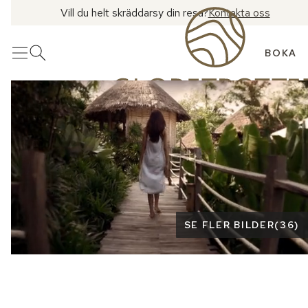
Vill du helt skräddarsy din resa?
Kontakta oss
BOKA
Meny
Öppna sök
Se fler bilder
SE FLER BILDER
(
36
)