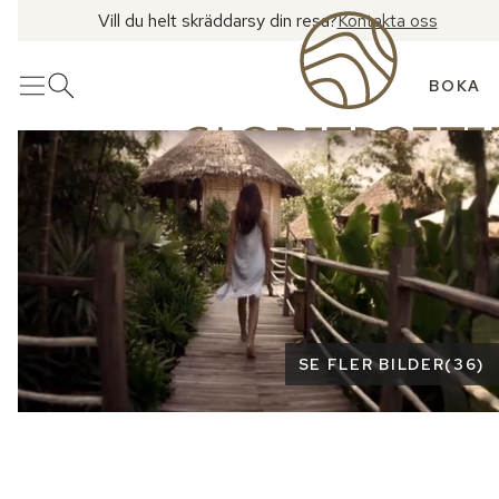
Vill du helt skräddarsy din resa?
Kontakta oss
BOKA
Meny
Öppna sök
Se fler bilder
SE FLER BILDER
(
36
)