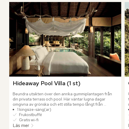
Hideaway Pool Villa (1 st)
Beundra utsikten över den anrika gummiplantagen från 
din privata terrass och pool. Här väntar lugna dagar 
omgivna av grönska och ett stilla tempo långt från 
omvärlden. Den rymliga villan skapar en avskild känsla där 
1 kingsize-säng(ar)
naturen ständigt känns nära.
Frukostbuffé
Gratis wi-fi
Läs mer