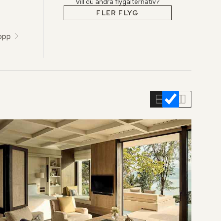
Vill du ändra flygalternativ?
FLER FLYG
topp