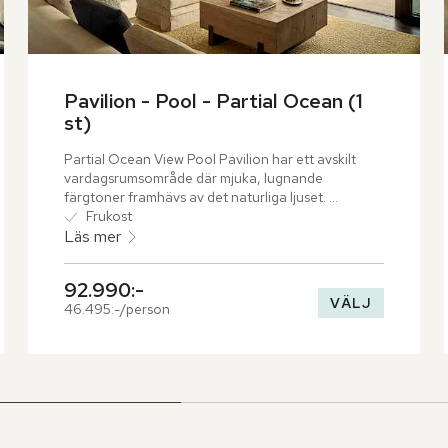
Pavilion - Pool - Partial Ocean (1 
st)
Partial Ocean View Pool Pavilion har ett avskilt 
vardagsrumsområde där mjuka, lugnande 
färgtoner framhävs av det naturliga ljuset. 
Terrassen bjuder in till avkoppling med en bekväm 
Frukost
dagbädd och en svalkande plunge pool.
Läs mer
92.990:-
VÄLJ
46.495:-/person