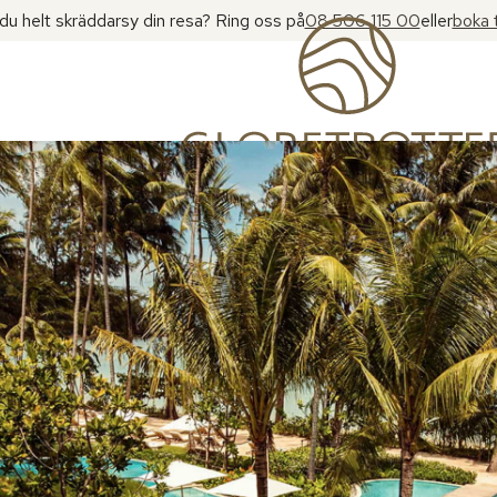
l du helt skräddarsy din resa? Ring oss på
08 506 115 00
eller
boka 