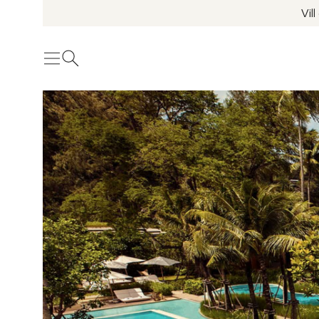
Vil
Meny
Öppna sök
Se fler bilder