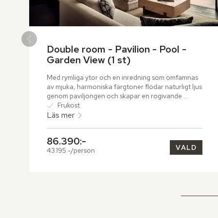
Double room - Pavilion - Pool - 
Garden View (1 st)
Med rymliga ytor och en inredning som omfamnas 
av mjuka, harmoniska färgtoner flödar naturligt ljus 
genom paviljongen och skapar en rogivande 
atmosfär. Det eleganta badrummet har en öppen 
Frukost
exteriör där ett djupt, avkopplande badkar lockar 
Läs mer
till stillhet och ro. På terrassen väntar en 
inbjudande dagbädd, en mjuk soffa och en 
86.390:-
svalkande plunge pool, omgivna av grönskande 
VALD
43.195:-/person
lugn.