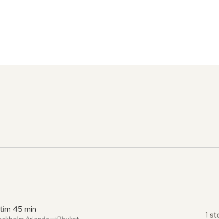
 tim 45 min
1 s
ockholm Arlanda
Phuket