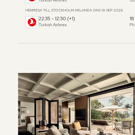
Fr
,
til
HEMRESA TILL STOCKHOLM ARLANDA
ONS 16 SEP 2026
22:35 - 12:30 (+1)
18
Turkish Airlines
Ph
Fr
,
til
Hoppa
över
rumslistan