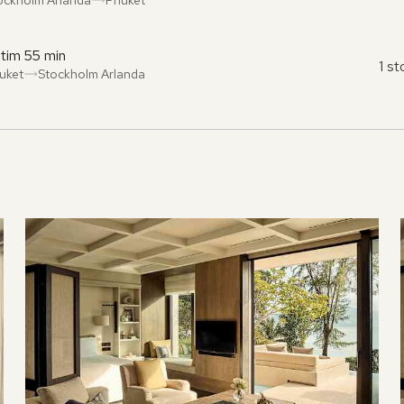
ån
l
:
:
 tim 55 min
1 s
uket
Stockholm Arlanda
ån
l
:
: