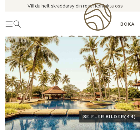
Vill du helt skräddarsy din resa?
Kontakta oss
BOKA
Meny
Öppna sök
Se fler bilder
SE FLER BILDER
(
44
)