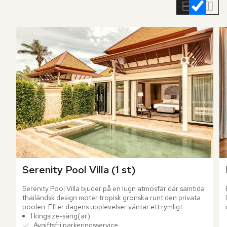
rumslistan
Serenity Pool Villa (1 st)
Serenity Pool Villa bjuder på en lugn atmosfär där samtida 
thailändsk design möter tropisk grönska runt den privata 
poolen. Efter dagens upplevelser väntar ett rymligt 
badrum med regndusch och bubbelbadkar, en stilla plats 
1 kingsize-säng(ar)
för återhämtning i avskildhet.
Avgiftsfri parkeringsservice