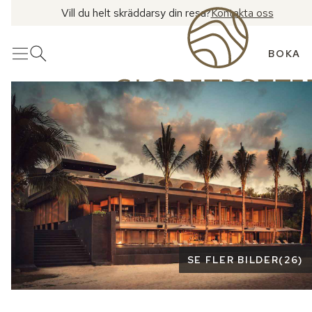
Vill du helt skräddarsy din resa?
Kontakta oss
BOKA
Meny
Öppna sök
Se fler bilder
SE FLER BILDER
(
26
)