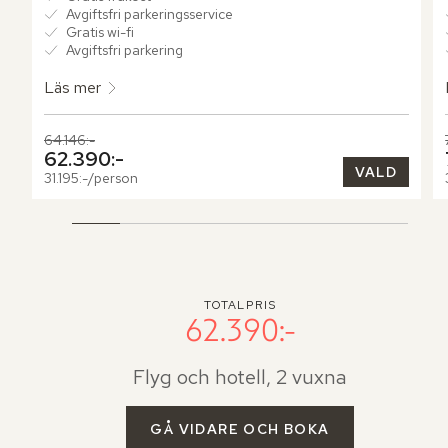
Avgiftsfri parkeringsservice
Gratis wi-fi
Avgiftsfri parkering
Läs mer
Tidigare pris,
64.146:-
Nuvarande pris,
62.390:-
VALD
31.195:-/person
TOTALPRIS
62.390:-
Flyg och hotell, 2 vuxna
GÅ VIDARE OCH BOKA