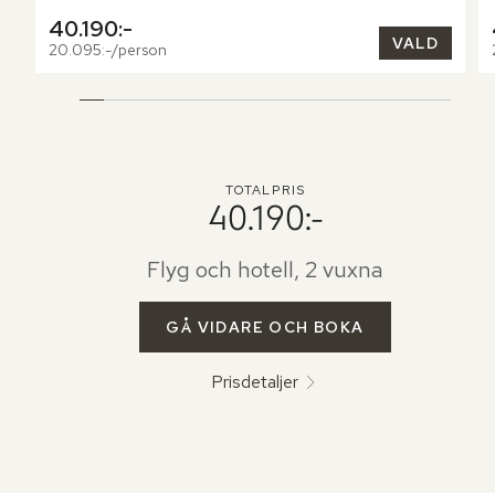
40.190:-
VALD
20.095:-/person
TOTALPRIS
40.190:-
Flyg och hotell, 2 vuxna
GÅ VIDARE OCH BOKA
Prisdetaljer