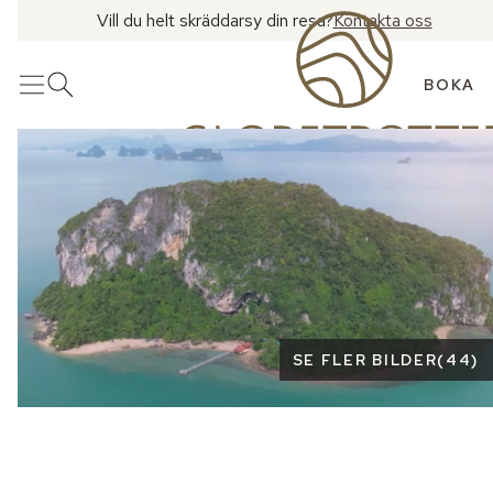
Vill du helt skräddarsy din resa?
Kontakta oss
BOKA
Meny
Öppna sök
Se fler bilder
SE FLER BILDER
(
44
)