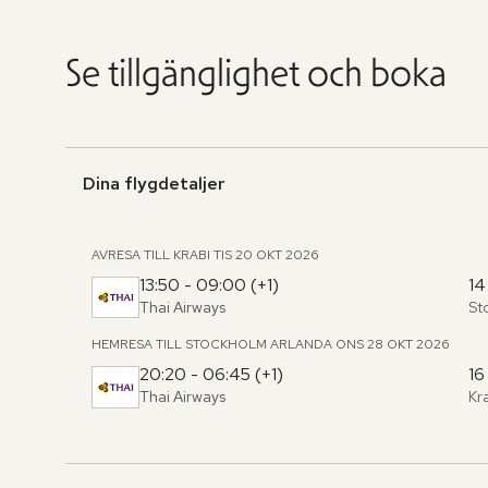
Se tillgänglighet och boka
Dina flygdetaljer
AVRESA TILL KRABI
TIS 20 OKT 2026
13:50 - 09:00 (+1)
14
Thai Airways
St
Fr
,
til
HEMRESA TILL STOCKHOLM ARLANDA
ONS 28 OKT 2026
20:20 - 06:45 (+1)
16
Thai Airways
Kr
Fr
,
til
Hoppa