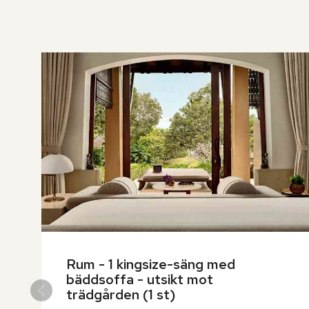
över
rumslistan
Rum - 1 kingsize-säng med 
bäddsoffa - utsikt mot 
trädgården (1 st)