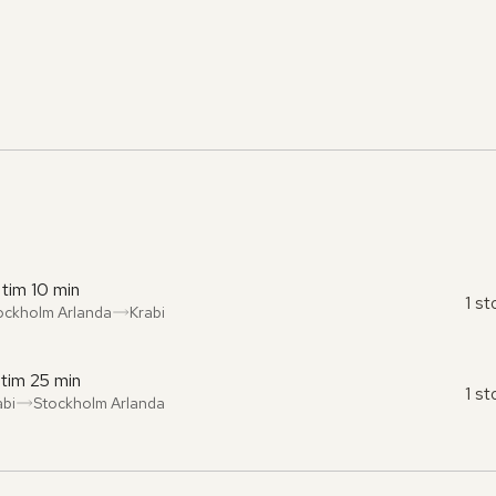
 tim 10 min
1 s
ockholm Arlanda
Krabi
ån
l
:
:
 tim 25 min
1 s
abi
Stockholm Arlanda
ån
l
:
: