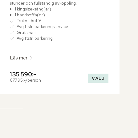
stunder och fullständig avkoppling.
1 kingsize-säng(ar)
1 bäddsoffa(or)
Frukostbuffé
Avgiftsfri parkeringsservice
Gratis wi-fi
Avgiftsfri parkering
Läs mer
135.590:-
VÄLJ
67.795:-/person