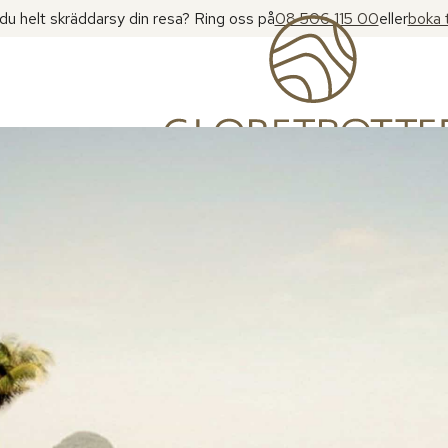
l du helt skräddarsy din resa? Ring oss på
08 506 115 00
eller
boka 