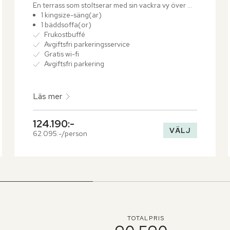
En terrass som stoltserar med sin vackra vy över 
Andamansjön.
1 kingsize-säng(ar)
1 bäddsoffa(or)
Frukostbuffé
Avgiftsfri parkeringsservice
Gratis wi-fi
Avgiftsfri parkering
Läs mer
124.190:-
VÄLJ
62.095:-/person
TOTALPRIS