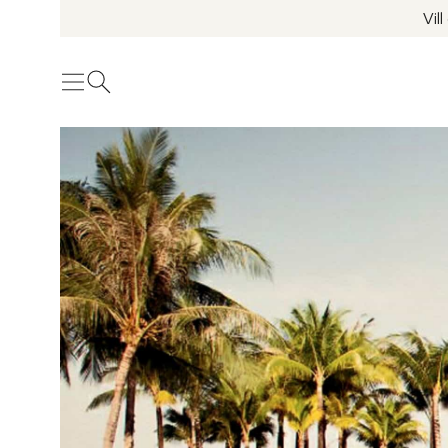
Vil
Meny
Öppna sök
Se fler bilder