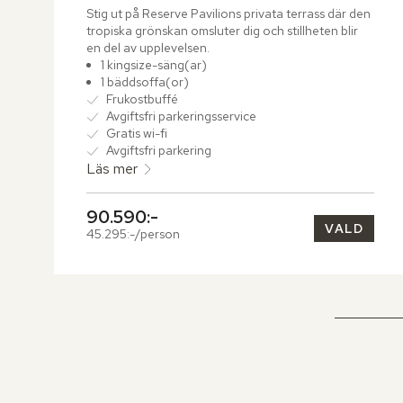
Stig ut på Reserve Pavilions privata terrass där den 
tropiska grönskan omsluter dig och stillheten blir 
en del av upplevelsen.
1 kingsize-säng(ar)
1 bäddsoffa(or)
Frukostbuffé
Avgiftsfri parkeringsservice
Gratis wi-fi
Avgiftsfri parkering
Läs mer
90.590:-
VALD
45.295:-/person