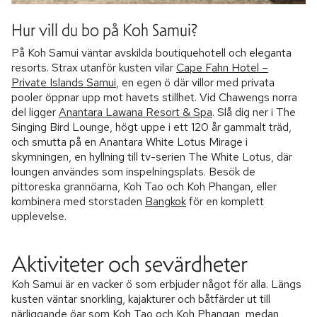
Hur vill du bo på Koh Samui?
På Koh Samui väntar avskilda boutiquehotell och eleganta
resorts. Strax utanför kusten vilar
Cape Fahn Hotel –
Private Islands Samui
, en egen ö där villor med privata
pooler öppnar upp mot havets stillhet. Vid Chawengs norra
del ligger
Anantara Lawana Resort & Spa
. Slå dig ner i The
Singing Bird Lounge, högt uppe i ett 120 år gammalt träd,
och smutta på en Anantara White Lotus Mirage i
skymningen, en hyllning till tv-serien The White Lotus, där
loungen användes som inspelningsplats. Besök de
pittoreska grannöarna, Koh Tao och Koh Phangan, eller
kombinera med storstaden
Bangkok
för en komplett
upplevelse.
Aktiviteter och sevärdheter
Koh Samui är en vacker ö som erbjuder något för alla. Längs
kusten väntar snorkling, kajakturer och båtfärder ut till
närliggande öar som Koh Tao och Koh Phangan, medan