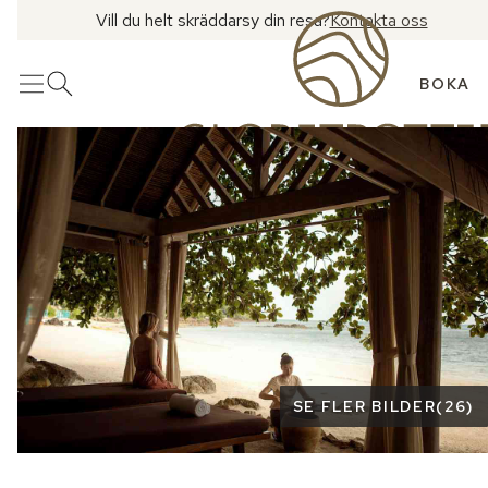
Vill du helt skräddarsy din resa?
Kontakta oss
BOKA
Meny
Öppna sök
Se fler bilder
SE FLER BILDER
(
26
)