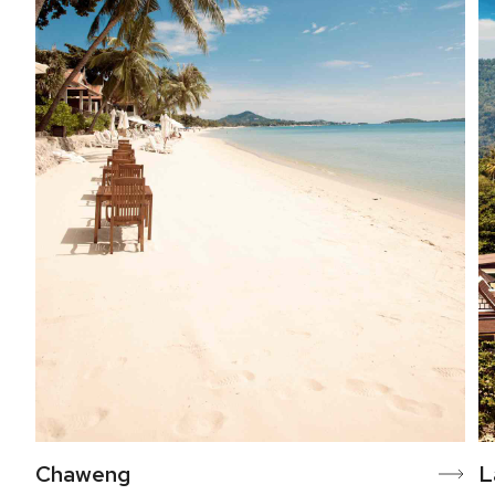
Chaweng
L