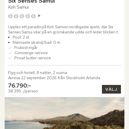
Six Senses Samui
Koh Samui
+
Upplev ett paradis på Koh Samuis nordligaste spets, där Six 
Senses Samui vilar på en grönskande udde och leder blicken till 
Siambukten och dess närliggande öar. Där vågorna skimrar...
Pool: 2 st
Närmaste strand/bad: 0 m
Frukost ingår
Concierge-service
Privat butler-service
Flyg och hotell, 8 nätter, 2 vuxna
Avresa 22 september 2026 från Stockholm Arlanda
76.790:-
VÄLJ
38.395:-/person