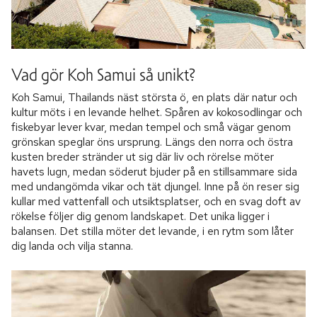
Vad gör Koh Samui så unikt?
Koh Samui, Thailands näst största ö, en plats där natur och
kultur möts i en levande helhet. Spåren av kokosodlingar och
fiskebyar lever kvar, medan tempel och små vägar genom
grönskan speglar öns ursprung. Längs den norra och östra
kusten breder stränder ut sig där liv och rörelse möter
havets lugn, medan söderut bjuder på en stillsammare sida
med undangömda vikar och tät djungel. Inne på ön reser sig
kullar med vattenfall och utsiktsplatser, och en svag doft av
rökelse följer dig genom landskapet. Det unika ligger i
balansen. Det stilla möter det levande, i en rytm som låter
dig landa och vilja stanna.