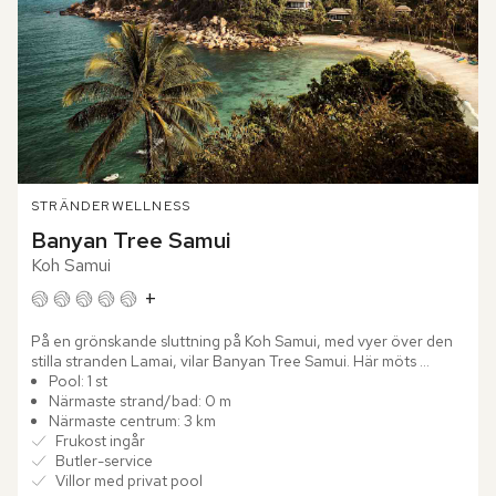
STRÄNDER
WELLNESS
Banyan Tree Samui
Koh Samui
+
På en grönskande sluttning på Koh Samui, med vyer över den 
stilla stranden Lamai, vilar Banyan Tree Samui. Här möts 
tropisk lyx och avskildhet i en harmonisk helhet, något som...
Pool: 1 st
Närmaste strand/bad: 0 m
Närmaste centrum: 3 km
Frukost ingår
Butler-service
Villor med privat pool