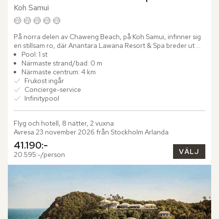
Koh Samui
På norra delen av Chaweng Beach, på Koh Samui, infinner sig 
en stillsam ro, där Anantara Lawana Resort & Spa breder ut 
sig. Omgiven av tropisk grönska, tillräckligt avskilt för att...
Pool: 1 st
Närmaste strand/bad: 0 m
Närmaste centrum: 4 km
Frukost ingår
Concierge-service
Infinitypool
Flyg och hotell, 8 nätter, 2 vuxna
Avresa 23 november 2026 från Stockholm Arlanda
41.190:-
VÄLJ
20.595:-/person