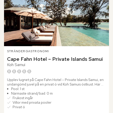
STRÄNDER
GASTRONOMI
Cape Fahn Hotel – Private Islands Samui
Koh Samui
Upplev lugnet på Cape Fahn Hotel – Private Islands Samui, en 
undangömd juvel på en privat ö vid Koh Samuis östkust. Här 
väntar ett lyxigt paradis där du slappnar av i en fridfull...
Pool: 1 st
Närmaste strand/bad: 0 m
Frukost ingår
Villor med privata pooler
Privat ö