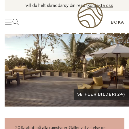
Vill du helt skräddarsy din resa?
Kontakta oss
BOKA
Meny
Öppna sök
Se fler bilder
SE FLER BILDER
(
24
)
20% rabatt på alla rumstyper. Gäller vid vistelse om