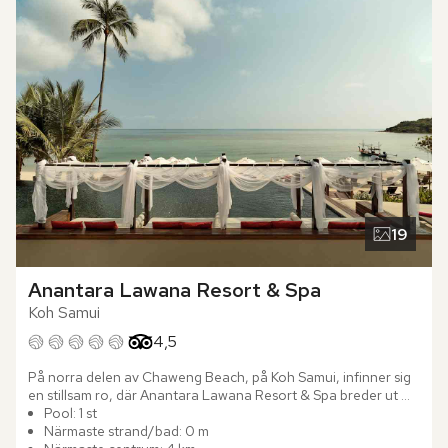
19
Anantara Lawana Resort & Spa
Koh Samui
Betyg från Tripadvisor: 4.5 of 5
4,5
På norra delen av Chaweng Beach, på Koh Samui, infinner sig 
en stillsam ro, där Anantara Lawana Resort & Spa breder ut 
sig. Omgiven av tropisk grönska, tillräckligt avskilt för att 
Pool: 1 st
kännas som din egen värld, men bara minuter från stadens 
Närmaste strand/bad: 0 m