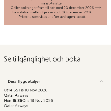
minst 4 nätter.
Gäller bokningar fram till och med 20 december 2026
för vistelser mellan 7 januari och 20 december 2026.
Priserna som visas är efter avdragen rabatt.
Se tillgänglighet och boka
Dina flygdetaljer
Ut
14:55
Tis 10 Nov 2026
Qatar Airways
Hem
15:35
Ons 18 Nov 2026
Qatar Airways