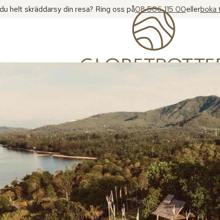
l du helt skräddarsy din resa? Ring oss på
08 506 115 00
eller
boka 