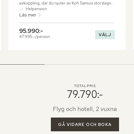
avkoppling, där du njuter av Koh Samuis storslagna 
natur.
Helpension
Läs mer
95.990:-
VÄLJ
47.995:-/person
TOTALPRIS
79.790:-
Flyg och hotell, 2 vuxna
GÅ VIDARE OCH BOKA