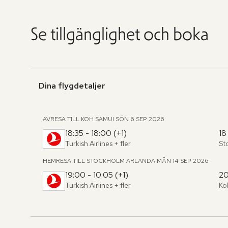
Se tillgänglighet och boka
Dina flygdetaljer
AVRESA TILL KOH SAMUI
SÖN 6 SEP 2026
18:35 - 18:00 (+1)
18
Turkish Airlines
+ fler
St
Fr
,
til
HEMRESA TILL STOCKHOLM ARLANDA
MÅN 14 SEP 2026
19:00 - 10:05 (+1)
20
Turkish Airlines
+ fler
Ko
Fr
,
til
Hoppa