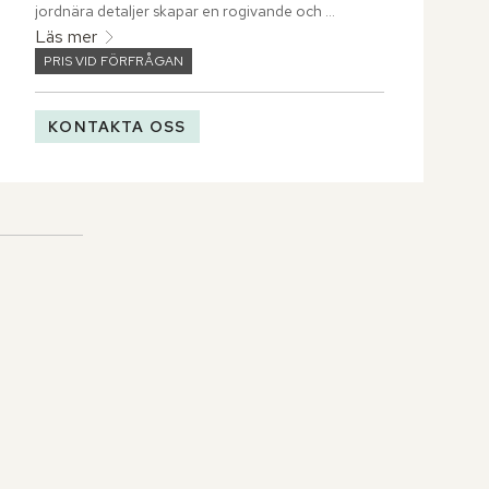
jordnära detaljer skapar en rogivande och 
harmonisk atmosfär.
Läs mer
PRIS VID FÖRFRÅGAN
KONTAKTA OSS