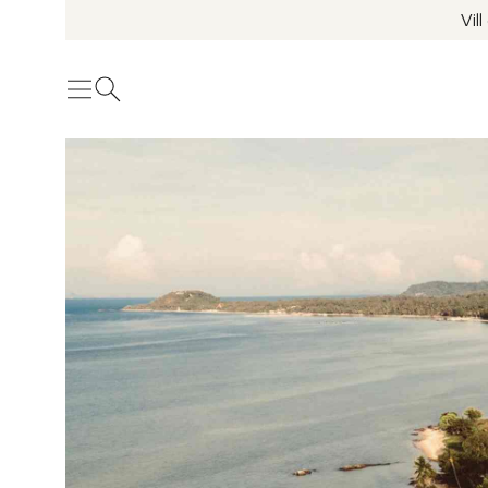
Vil
Meny
Öppna sök
Se fler bilder