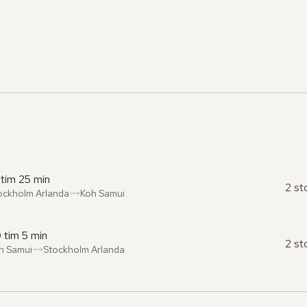
 tim 25 min
2 st
ockholm Arlanda
Koh Samui
ån
l
:
:
 tim 5 min
2 st
h Samui
Stockholm Arlanda
ån
l
:
: