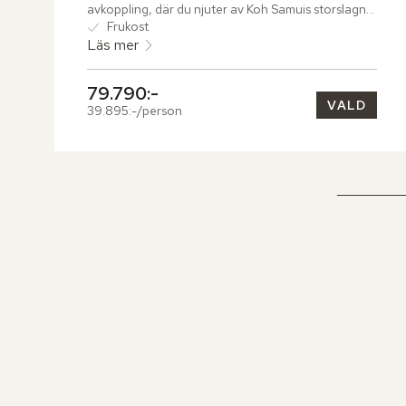
avkoppling, där du njuter av Koh Samuis storslagna 
natur.
Frukost
Läs mer
79.790:-
VALD
39.895:-/person