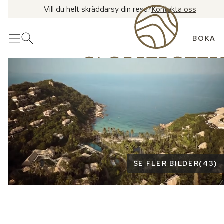
Vill du helt skräddarsy din resa?
Kontakta oss
BOKA
Meny
Öppna sök
Se fler bilder
SE FLER BILDER
(
43
)