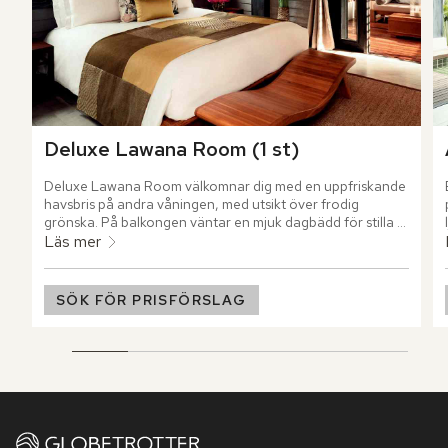
Deluxe Lawana Room (1 st)
Deluxe Lawana Room välkomnar dig med en uppfriskande 
havsbris på andra våningen, med utsikt över frodig 
grönska. På balkongen väntar en mjuk dagbädd för stilla 
stunder, medan det generösa badkaret ramar in rofyllda 
Läs mer
pauser. Rummet är rymligt och luftigt, inrett i en modern 
sino-thailändsk stil med genomtänkta detaljer.
SÖK FÖR PRISFÖRSLAG