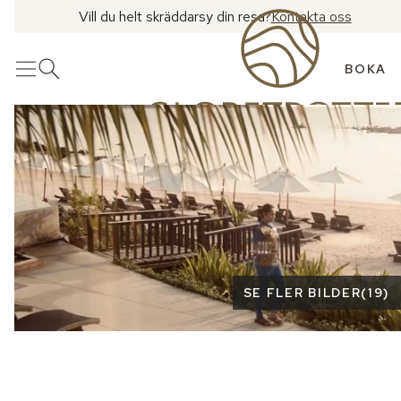
Vill du helt skräddarsy din resa?
Kontakta oss
BOKA
Meny
Öppna sök
Se fler bilder
SE FLER BILDER
(
19
)