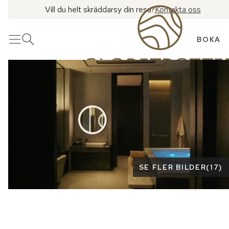
Vill du helt skräddarsy din resa?
Kontakta oss
BOKA
Meny
Öppna sök
Se fler bilder
SE FLER BILDER
(
17
)