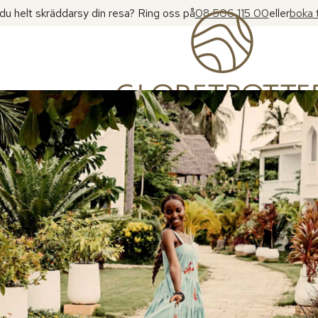
l du helt skräddarsy din resa? Ring oss på
08 506 115 00
eller
boka 