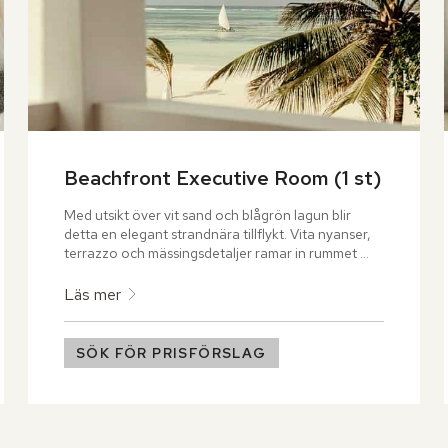
Beachfront Executive Room (1 st)
Med utsikt över vit sand och blågrön lagun blir 
detta en elegant strandnära tillflykt. Vita nyanser, 
terrazzo och mässingsdetaljer ramar in rummet 
med king size-säng, badrum med fristående badkar 
och en terrass mot havet. Välkommen!
Läs mer
SÖK FÖR PRISFÖRSLAG