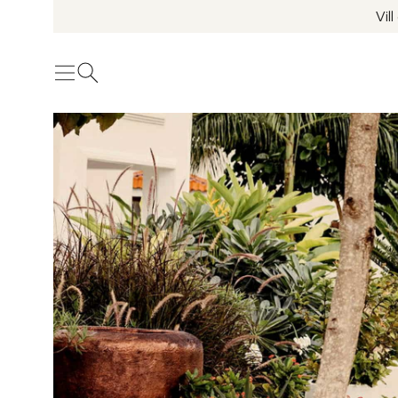
Vil
Meny
Öppna sök
Se fler bilder