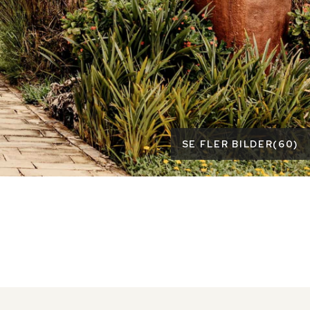
SE FLER BILDER
(
60
)