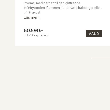
Rooms, med närhet till den glittrande 
infinitypoolen. Rummen har privata balkonger eller 
terrasser med öppna glaspartier som släpper in 
Frukost
både dagsljus och hotellets lummiga grönska.
Läs mer
60.590:-
VALD
30.295:-/person