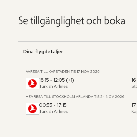
Se tillgänglighet och boka
Dina flygdetaljer
AVRESA TILL KAPSTADEN
TIS 17 NOV 2026
18:15 - 12:05 (+1)
16
Turkish Airlines
St
Fr
,
til
HEMRESA TILL STOCKHOLM ARLANDA
TIS 24 NOV 2026
00:55 - 17:15
17
Turkish Airlines
Ka
Fr
,
til
Hoppa