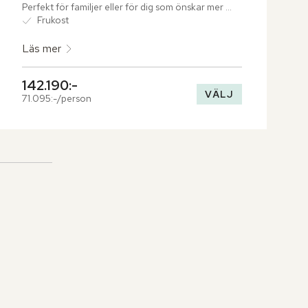
Perfekt för familjer eller för dig som önskar mer 
utrymme. Här ges gott om plats att både umgås 
Frukost
och möjlighet att dra sig undan.
Läs mer
142.190:-
VÄLJ
71.095:-/person