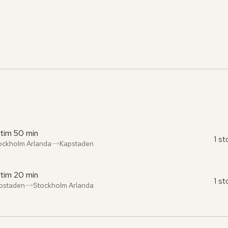
 tim 50 min
1 s
ockholm Arlanda
Kapstaden
ån
l
:
:
 tim 20 min
1 s
pstaden
Stockholm Arlanda
ån
l
:
: