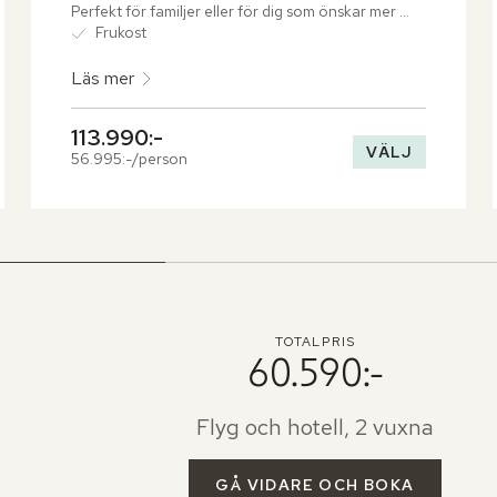
Perfekt för familjer eller för dig som önskar mer 
utrymme. Här ges gott om plats att både umgås 
Frukost
och möjlighet att dra sig undan.
Läs mer
113.990:-
VÄLJ
56.995:-/person
TOTALPRIS
60.590:-
Flyg och hotell, 2 vuxna
GÅ VIDARE OCH BOKA