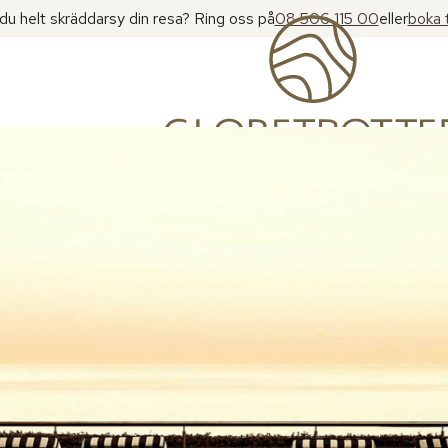
l du helt skräddarsy din resa? Ring oss på
08 506 115 00
eller
boka 