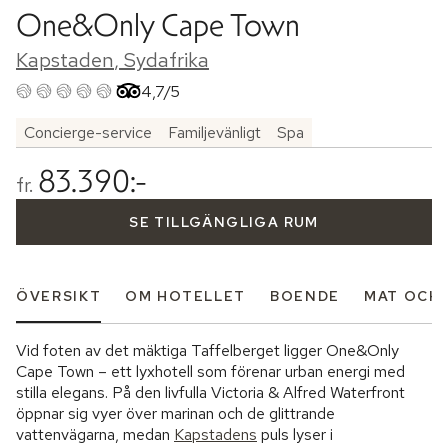
One&Only Cape Town
Kapstaden
,
Sydafrika
4,7/5
Betyg från Tripadvisor: 4.7 of 5
Concierge-service
Familjevänligt
Spa
83.390:-
fr.
SE TILLGÄNGLIGA RUM
ÖVERSIKT
OM HOTELLET
BOENDE
MAT OCH
Vid foten av det mäktiga Taffelberget ligger One&Only
Cape Town – ett lyxhotell som förenar urban energi med
stilla elegans. På den livfulla Victoria & Alfred Waterfront
öppnar sig vyer över marinan och de glittrande
vattenvägarna, medan
Kapstadens
puls lyser i