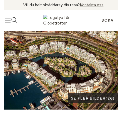
Vill du helt skräddarsy din resa?
Kontakta oss
BOKA
Meny
Öppna sök
Se fler bilder
SE FLER BILDER
(
26
)