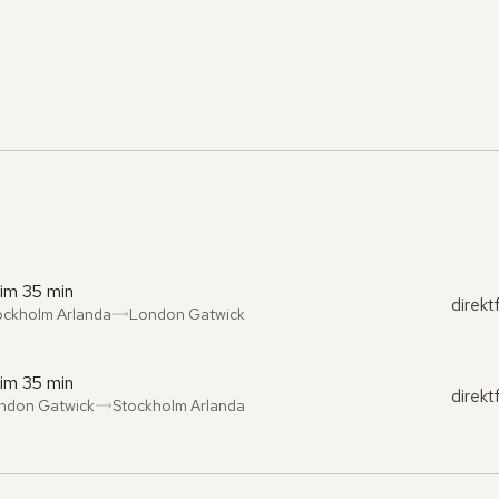
tim 35 min
direkt
ockholm Arlanda
London Gatwick
ån
l
:
:
tim 35 min
direkt
ndon Gatwick
Stockholm Arlanda
ån
l
:
: