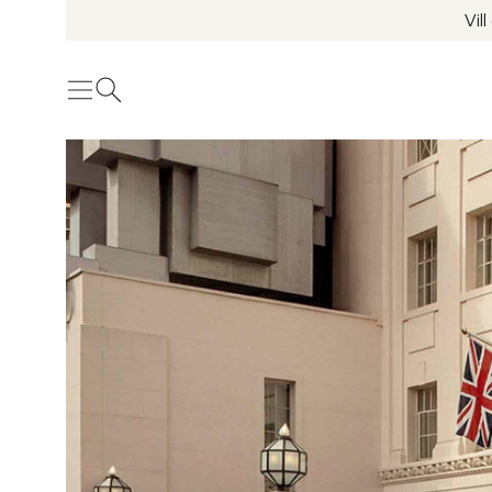
Vil
Meny
Öppna sök
Se fler bilder