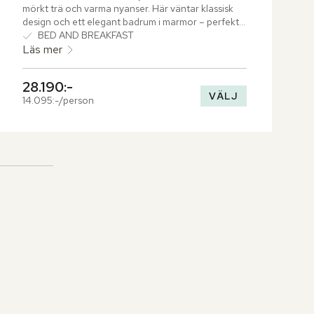
mörkt trä och varma nyanser. Här väntar klassisk 
design och ett elegant badrum i marmor – perfekt 
för avslappnande stunder.
BED AND BREAKFAST
Läs mer
28.190:-
VÄLJ
14.095:-/person