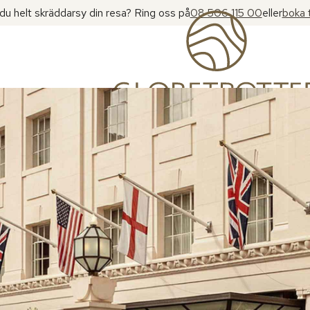
l du helt skräddarsy din resa? Ring oss på
08 506 115 00
eller
boka 