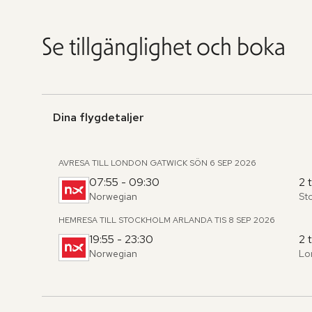
Se tillgänglighet och boka
Dina flygdetaljer
AVRESA TILL LONDON GATWICK
SÖN 6 SEP 2026
07:55 - 09:30
2 
Norwegian
St
Fr
,
til
HEMRESA TILL STOCKHOLM ARLANDA
TIS 8 SEP 2026
19:55 - 23:30
2 
Norwegian
Lo
Fr
,
til
Hoppa