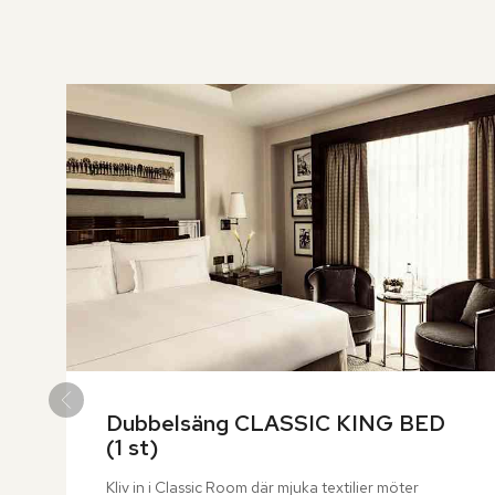
över
rumslistan
Dubbelsäng CLASSIC KING BED  
(1 st)
Kliv in i Classic Room där mjuka textilier möter 