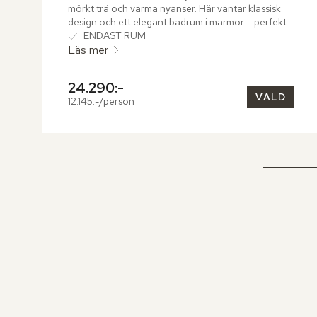
mörkt trä och varma nyanser. Här väntar klassisk 
design och ett elegant badrum i marmor – perfekt 
för avslappnande stunder.
ENDAST RUM
Läs mer
24.290:-
VALD
12.145:-/person