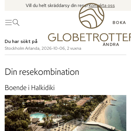
Vill du helt skräddarsy din resa?
Kontakta oss
BOKA
Meny
Öppna sök
Du har sökt på
ÄNDRA
Stockholm Arlanda
,
2026-10-06
,
2 vuxna
Din resekombination
Boende i Halkidiki