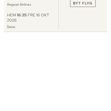
BYT FLYG
Aegean Airlines
HEM
16:35
FRE 16 OKT
2026
Swiss
TOTALPRIS
51.834:-
Flyg och 2 hotell, 2 vuxna
GÅ VIDARE
Prisdetaljer