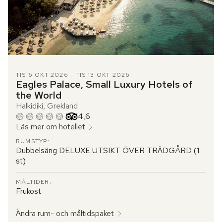
TIS 6 OKT 2026 - TIS 13 OKT 2026
Eagles Palace, Small Luxury Hotels of
the World
Halkidiki, Grekland
Betyg från Tripadvisor: 4.6 of 5
4,6
Läs mer om hotellet
RUMSTYP:
Dubbelsäng DELUXE UTSIKT ÖVER TRÄDGÅRD (1
st)
MÅLTIDER:
Frukost
Ändra rum- och måltidspaket