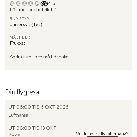
Betyg från Tripadvisor: 4.5 of 5
4,5
Läs mer om hotellet
RUMSTYP:
Juniorsvit (1 st)
MÅLTIDER:
Frukost
Ändra rum- och måltidspaket
Din flygresa
UT
06:00
TIS 6 OKT 2026
Lufthansa
UT
06:00
TIS 13 OKT
Vill du ändra flygalternativ?
2026