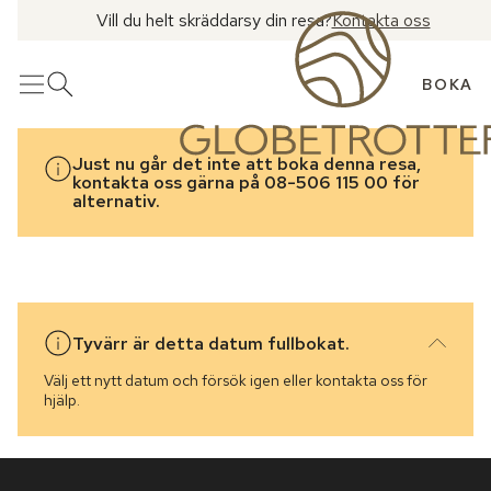
Vill du helt skräddarsy din resa?
Kontakta oss
BOKA
Meny
Öppna sök
Just nu går det inte att boka denna resa,
kontakta oss gärna på 08-506 115 00 för
alternativ.
Tyvärr är detta datum fullbokat.
Välj ett nytt datum och försök igen eller kontakta oss för
hjälp.