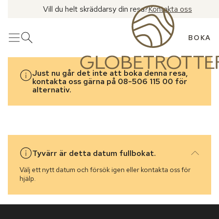
Vill du helt skräddarsy din resa?
Kontakta oss
BOKA
Meny
Öppna sök
Just nu går det inte att boka denna resa,
kontakta oss gärna på 08-506 115 00 för
alternativ.
Tyvärr är detta datum fullbokat.
Välj ett nytt datum och försök igen eller kontakta oss för
hjälp.