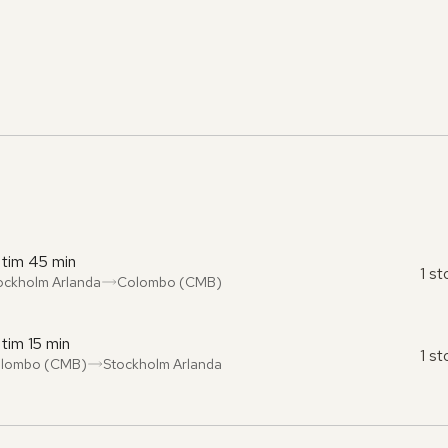
 tim 45 min
1 s
ockholm Arlanda
Colombo (CMB)
ån
l
:
:
 tim 15 min
1 s
lombo (CMB)
Stockholm Arlanda
ån
l
:
: