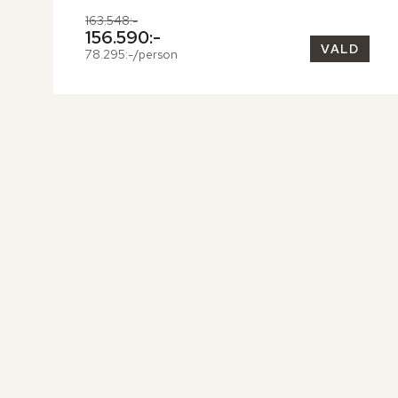
Tidigare pris,
163.548:-
Nuvarande pris,
156.590:-
VALD
78.295:-/person