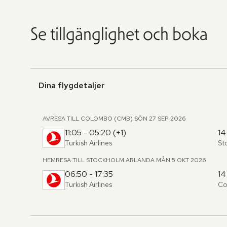
Se tillgänglighet och boka
Dina flygdetaljer
AVRESA TILL COLOMBO (CMB)
SÖN 27 SEP 2026
11:05 - 05:20 (+1)
14
Turkish Airlines
St
Fr
,
til
HEMRESA TILL STOCKHOLM ARLANDA
MÅN 5 OKT 2026
06:50 - 17:35
14
Turkish Airlines
Co
Fr
,
til
Hoppa