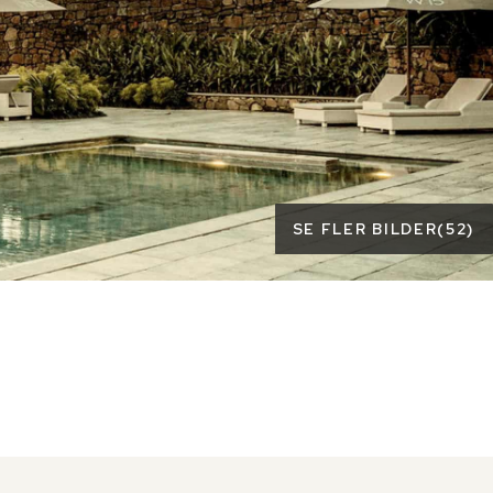
SE FLER BILDER
(
52
)