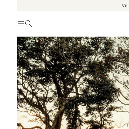
Vil
Meny
Öppna sök
Se fler bilder