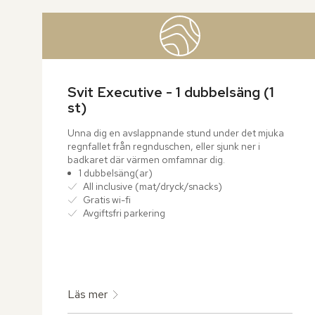
över
rumslistan
Svit Executive - 1 dubbelsäng (1 
st)
Unna dig en avslappnande stund under det mjuka 
regnfallet från regnduschen, eller sjunk ner i 
badkaret där värmen omfamnar dig.
1 dubbelsäng(ar)
All inclusive (mat/dryck/snacks)
Gratis wi-fi
Avgiftsfri parkering
Läs mer