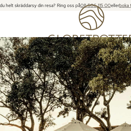
l du helt skräddarsy din resa? Ring oss på
08 506 115 00
eller
boka 