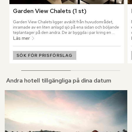
Garden View Chalets (1 st)
Garden View Chalets ligger avskilt från huvudområdet, 
inramade av en liten anlagd sjö på ena sidan och böljande 
teplantager på den andra. De är byggda i par kring en 
öppen gemensam yta, med ljusa interiörer och utsikt över 
Läs mer
tät grönska som skapar en ombonad, privat känsla.
SÖK FÖR PRISFÖRSLAG
Andra hotell tillgängliga på dina datum