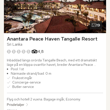
19
Anantara Peace Haven Tangalle Resort
Sri Lanka
Betyg från Tripadvisor: 4.8 of 5
4,8
Inbäddad längs orörda Tangalle Beach, med ett dramatiskt 
läge på en klippa ovanför havet, breder Anantara Peace 
Haven Tangalle Resort ut sig med vidsträckta vyer över Indiska 
Pool: 1 st
oceanen. Detta exklusiva hotell är placerat på ett före detta 
Närmaste strand/bad: 0 m
kokosnötsplantage där en stilla bäck slingrar sig genom 
Frukost ingår.
området, omgiven av frodiga risfält och ett rikt djur- och 
Concierge-service
växtliv som förstärker känslan av ro.

Butler-service
Stig in i ditt hemtrevliga rum eller villa och möt den ljusa och 
Flyg och hotell 2 vuxna.
 Bagage ingår, Economy.
välkomnande atmosfären. Rottingmöbler och handfärgade 
batiktyger bidrar till den lokala charm som genomsyrar hela 
Prisdetaljer
hotellet. 
