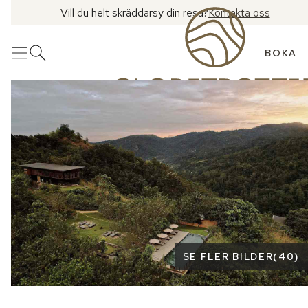
Vill du helt skräddarsy din resa?
Kontakta oss
BOKA
Meny
Öppna sök
Se fler bilder
SE FLER BILDER
(
40
)