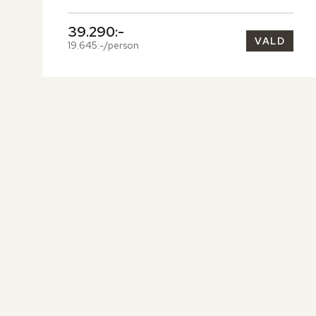
39.290:-
VALD
19.645:-/person