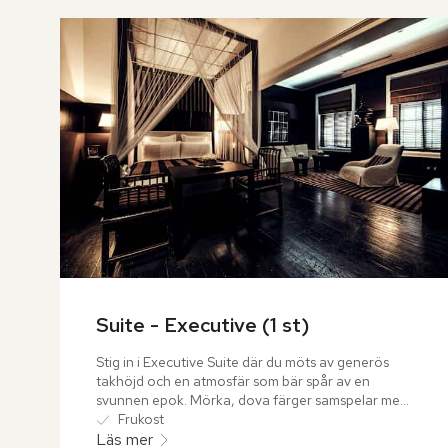
över
rumslistan
Suite - Executive (1 st)
Stig in i Executive Suite där du möts av generös 
takhöjd och en atmosfär som bär spår av en 
svunnen epok. Mörka, dova färger samspelar med 
djupa träslag och skapar en varm, omfamnande 
Frukost
känsla.
Läs mer