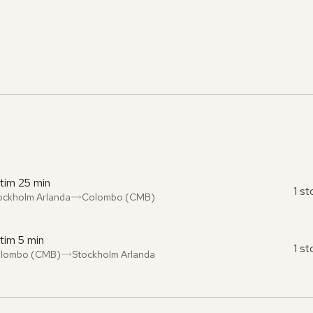
 tim 25 min
1 s
ockholm Arlanda
Colombo (CMB)
ån
l
:
:
 tim 5 min
1 s
lombo (CMB)
Stockholm Arlanda
ån
l
:
: