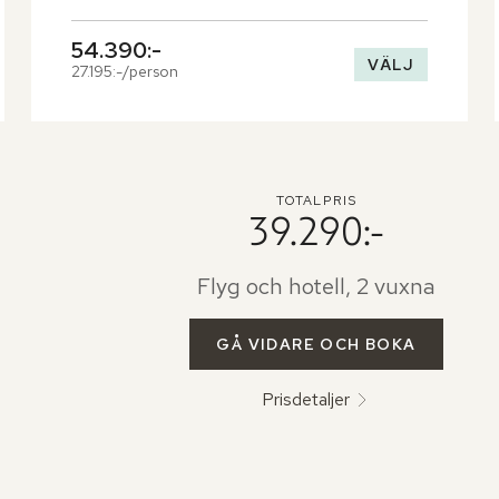
förstärker lugnet.
54.390:-
VÄLJ
27.195:-/person
TOTALPRIS
39.290:-
Flyg och hotell, 2 vuxna
GÅ VIDARE OCH BOKA
Prisdetaljer