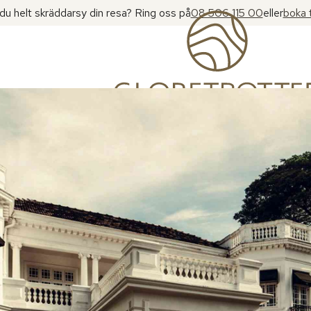
l du helt skräddarsy din resa? Ring oss på
08 506 115 00
eller
boka 