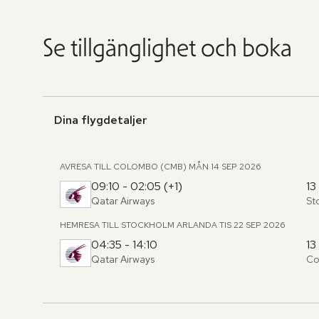
Se tillgänglighet och boka
Dina flygdetaljer
AVRESA TILL COLOMBO (CMB)
MÅN 14 SEP 2026
09:10 - 02:05 (+1)
13
Qatar Airways
St
Fr
,
til
HEMRESA TILL STOCKHOLM ARLANDA
TIS 22 SEP 2026
04:35 - 14:10
13
Qatar Airways
Co
Fr
,
til
Hoppa