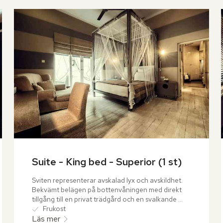
Suite - King bed - Superior (1 st)
Sviten representerar avskalad lyx och avskildhet. 
Bekvämt belägen på bottenvåningen med direkt 
tillgång till en privat trädgård och en svalkande 
plunge pool. Interiören rör sig i mjuka toner av 
Frukost
elfenbensvitt och askgrått, en stillsam palett som 
Läs mer