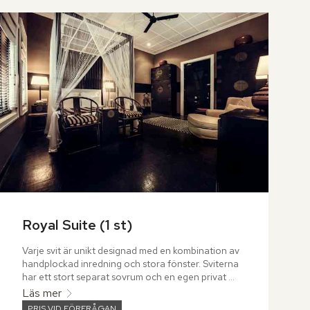
Royal Suite (1 st)
Varje svit är unikt designad med en kombination av 
handplockad inredning och stora fönster. Sviterna 
har ett stort separat sovrum och en egen privat 
lounge för umgänge eller njutningsfulla stunder i 
Läs mer
lugn och ro.
PRIS VID FÖRFRÅGAN