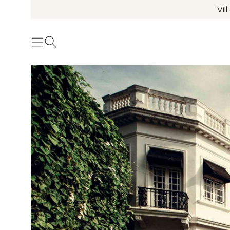
Vil
Meny
Öppna sök
Se fler bilder