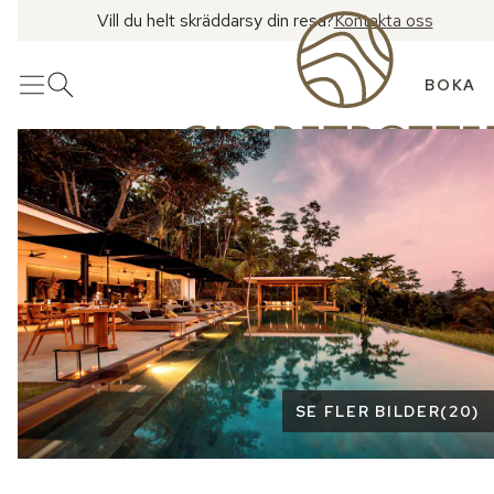
Vill du helt skräddarsy din resa?
Kontakta oss
BOKA
Meny
Öppna sök
Se fler bilder
SE FLER BILDER
(
20
)