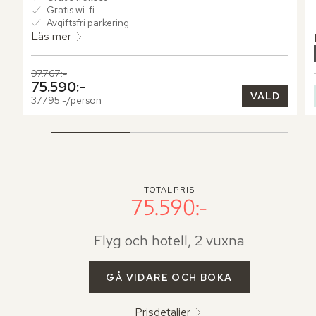
där dagarna får röra sig långsamt under den öppna 
Gratis wi-fi
himlen.
Avgiftsfri parkering
Läs mer
Tidigare pris,
97.767:-
Nuvarande pris,
75.590:-
VALD
37.795:-/person
TOTALPRIS
75.590:-
Flyg och hotell, 2 vuxna
GÅ VIDARE OCH BOKA
Prisdetaljer