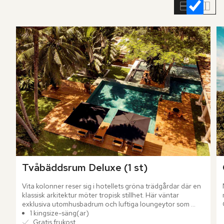
rumslistan
Tvåbäddsrum Deluxe (1 st)
Vita kolonner reser sig i hotellets gröna trädgårdar där en 
klassisk arkitektur möter tropisk stillhet. Här väntar 
exklusiva utomhusbadrum och luftiga loungeytor som 
suddar ut gränsen mellan inne och ute. Intill väntar en 
1 kingsize-säng(ar)
separat pool, delad med endast ett fåtal andra boenden, 
Gratis frukost