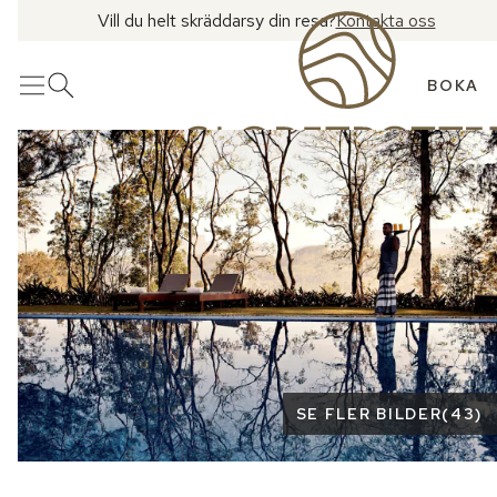
Vill du helt skräddarsy din resa?
Kontakta oss
BOKA
Meny
Öppna sök
Se fler bilder
SE FLER BILDER
(
43
)