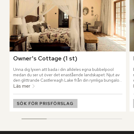
Owner's Cottage (1 st)
Unna dig lyxen att bada i din alldeles egna bubbelpool 
medan du ser ut över det enastående landskapet. Njut av 
den glittrande Castlereagh Lake från din rymliga bungalow 
medan du spenderar tid tillsammans med familj eller 
Läs mer
vänner.
SÖK FÖR PRISFÖRSLAG