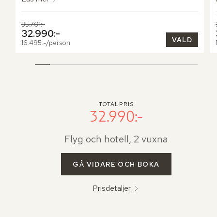
Tidigare pris,
35.701:-
Nuvarande pris,
32.990:-
VALD
16.495:-/person
TOTALPRIS
32.990:-
Flyg och hotell, 2 vuxna
GÅ VIDARE OCH BOKA
Prisdetaljer