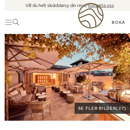
Vill du helt skräddarsy din resa?
Kontakta oss
BOKA
Meny
Öppna sök
Se fler bilder
SE FLER BILDER
(
27
)