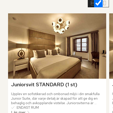
rumslistan
Juniorsvit STANDARD (1 st)
Upplev en sofistikerad och ombonad miljö i din smakfulla 
Junior Suite, där varje detalj är skapad för att ge dig en 
behaglig och avkopplande vistelse. Juniorsviterna är 
inredda med förstklassiga material som skapar en 
ENDAST RUM
harmonisk och stilfull upplevelse.
Läs mer