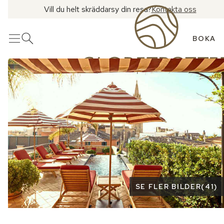
Vill du helt skräddarsy din resa?
Kontakta oss
BOKA
Meny
Öppna sök
Se fler bilder
SE FLER BILDER
(
41
)