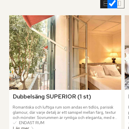
rumslistan
Dubbelsäng SUPERIOR (1 st)
Romantiska och luftiga rum som andas en tidlös, parisisk 
glamour, där varje detalj är ett samspel mellan färg, textur 
och mönster. Sovrummen är rymliga och eleganta, med en 
inbjudande sittgrupp, perfekt för att drömma sig bort och 
ENDAST RUM
minnas dagens äventyr på Mallorca.
Läs mer