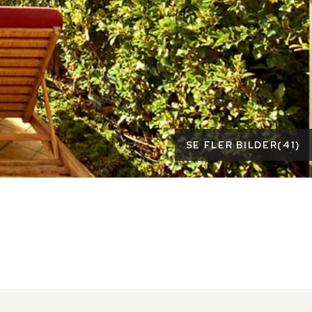
SE FLER BILDER
(
41
)