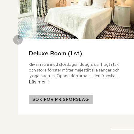
Deluxe Room (1 st)
Kliv in i rum med storslagen design, där högt i tak 
och stora fönster möter majestätiska sängar och 
lyxiga badrum. Öppna dörrarna till den franska 
balkongen och låt blicken svepa över Plaza de Cort 
Läs mer
och Calle Colón.
SÖK FÖR PRISFÖRSLAG