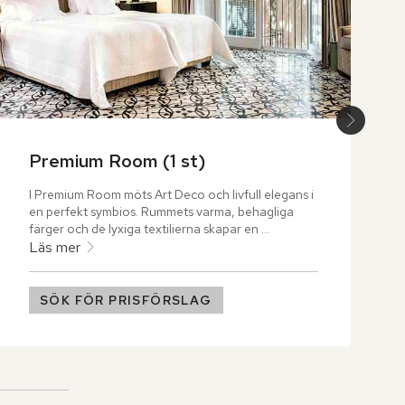
Premium Room (1 st)
I Premium Room möts Art Deco och livfull elegans i 
en perfekt symbios. Rummets varma, behagliga 
färger och de lyxiga textilierna skapar en 
inbjudande miljö, och de omsorgsfullt utvalda 
Läs mer
kakelplattorna tillför en lekfull energi som 
förstärker rummets unika karaktär.
SÖK FÖR PRISFÖRSLAG