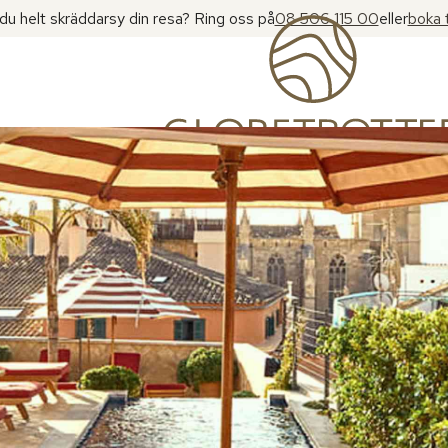
l du helt skräddarsy din resa? Ring oss på
08 506 115 00
eller
boka 