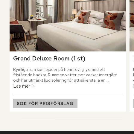
Grand Deluxe Room (1 st)
Rymliga rum som bjuder på hemtrevlig lyx med ett 
fristående badkar. Rummen vetter mot vacker innergård 
och har utmärkt ljudisolering för att säkerställa en 
rogivande vistelse, utan påverkan från stadens puls.
Läs mer
SÖK FÖR PRISFÖRSLAG