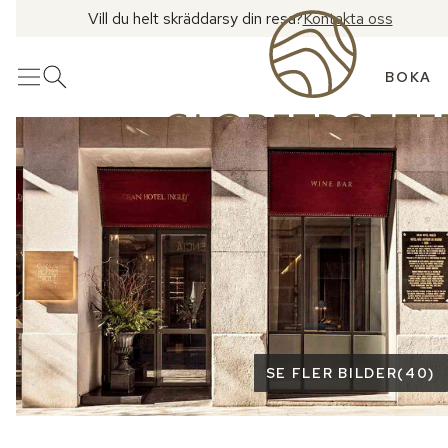
Vill du helt skräddarsy din resa?
Kontakta oss
BOKA
Meny
Öppna sök
Se fler bilder
SE FLER BILDER
(
40
)