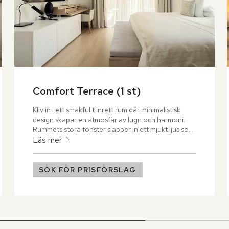
Comfort Terrace (1 st)
Kliv in i ett smakfullt inrett rum där minimalistisk 
design skapar en atmosfär av lugn och harmoni. 
Rummets stora fönster släpper in ett mjukt ljus som 
dansar över de noggrant utvalda möblerna och ger 
Läs mer
liv åt varje detalj. Öppna dörrarna till den 
spektakulära terrassen och sjunk ner i en bekväm 
stol med en kopp nybryggt kaffe i handen, medan 
SÖK FÖR PRISFÖRSLAG
du tar in den fantastiska utsikten.