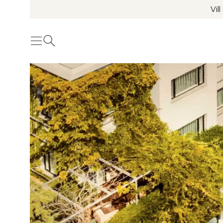
Vil
Meny
Öppna sök
Se fler bilder