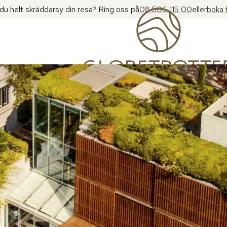
l du helt skräddarsy din resa? Ring oss på
08 506 115 00
eller
boka 