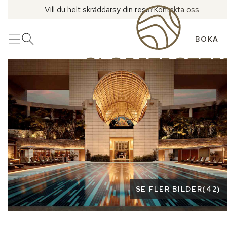
Vill du helt skräddarsy din resa?
Kontakta oss
BOKA
Meny
Öppna sök
Se fler bilder
SE FLER BILDER
(
42
)