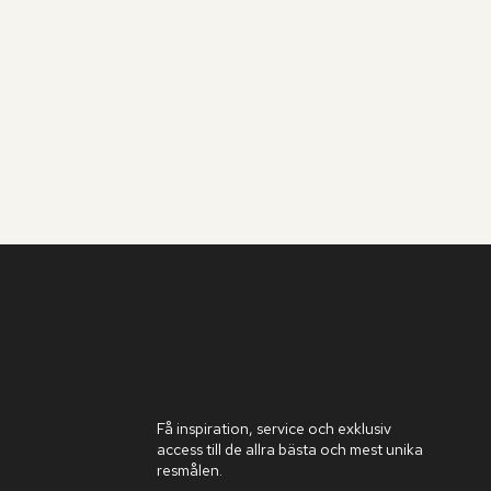
Få inspiration, service och exklusiv
access till de allra bästa och mest unika
resmålen.