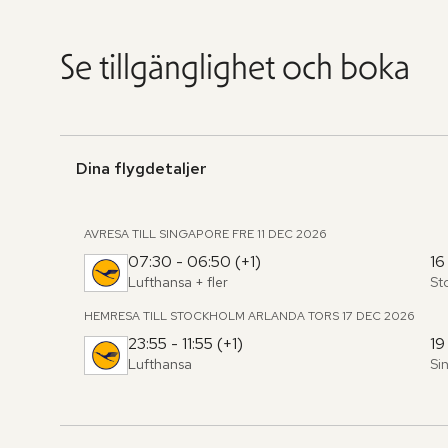
Se tillgänglighet och boka
Dina flygdetaljer
AVRESA TILL SINGAPORE
FRE 11 DEC 2026
07:30 - 06:50 (+1)
16
Lufthansa
+ fler
St
Fr
,
til
HEMRESA TILL STOCKHOLM ARLANDA
TORS 17 DEC 2026
23:55 - 11:55 (+1)
19
Lufthansa
Si
Fr
,
til
Hoppa