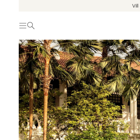
Vil
Meny
Öppna sök
Se fler bilder