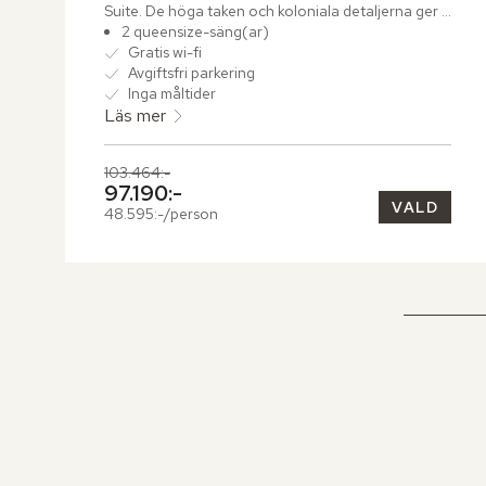
Suite. De höga taken och koloniala detaljerna ger 
rummen en luftig och tidlös karaktär.
2 queensize-säng(ar)
Gratis wi-fi
Avgiftsfri parkering
Inga måltider
Läs mer
Tidigare pris,
103.464:-
Nuvarande pris,
97.190:-
VALD
48.595:-/person