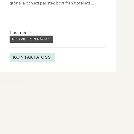
grönska och ett par steg bort från hotellets 
spaavdelning och butikerna i Raffles Arcade.
Läs mer
PRIS VID FÖRFRÅGAN
KONTAKTA OSS