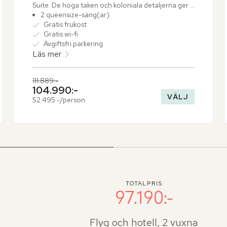
Suite. De höga taken och koloniala detaljerna ger 
rummen en luftig och tidlös karaktär.
2 queensize-säng(ar)
Gratis frukost
Gratis wi-fi
Avgiftsfri parkering
Läs mer
Tidigare pris,
111.889:-
Nuvarande pris,
104.990:-
VÄLJ
52.495:-/person
TOTALPRIS
97.190:-
Flyg och hotell, 2 vuxna