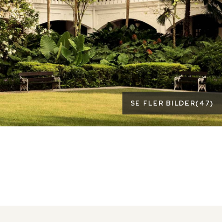
SE FLER BILDER
(
47
)