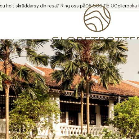
l du helt skräddarsy din resa? Ring oss på
08 506 115 00
eller
boka 