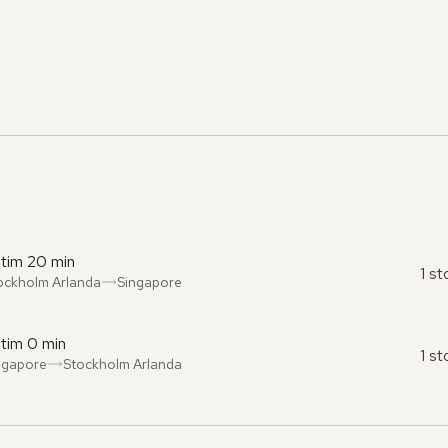
 tim 20 min
1 s
ockholm Arlanda
Singapore
ån
l
:
:
 tim 0 min
1 s
ngapore
Stockholm Arlanda
ån
l
:
: