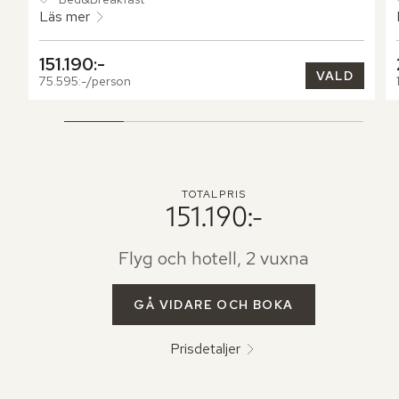
över dig medan du njuter av din favoritdrink.
Läs mer
151.190:-
VALD
75.595:-/person
TOTALPRIS
151.190:-
Flyg och hotell, 2 vuxna
GÅ VIDARE OCH BOKA
Prisdetaljer