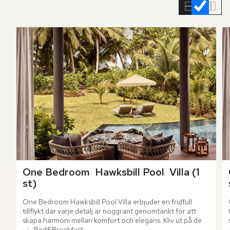
rumslistan
One Bedroom  Hawksbill Pool  Villa (1 
st)
One Bedroom Hawksbill Pool Villa erbjuder en fridfull 
tillflykt där varje detalj är noggrant genomtänkt för att 
skapa harmoni mellan komfort och elegans. Kliv ut på den 
rymliga terrassen och låt den ljumma havsbrisen svepa 
Bed&Breakfast