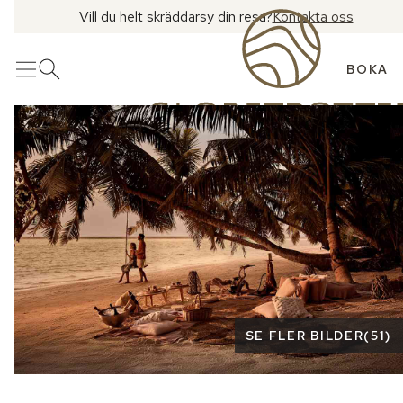
Vill du helt skräddarsy din resa?
Kontakta oss
BOKA
Meny
Öppna sök
Se fler bilder
SE FLER BILDER
(
51
)