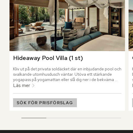
Hideaway Pool Villa (1 st)
Kliv ut på det privata soldäcket där en inbjudande pool och 
svalkande utomhusdusch väntar. Utöva ett stärkande 
yogapass på yogamattan eller slå dig ner i de bekväma 
solstolarna där du njuter av en avkopplande stund under 
Läs mer
solens varma strålar.
SÖK FÖR PRISFÖRSLAG