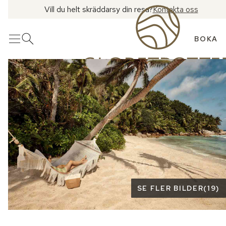
Vill du helt skräddarsy din resa?
Kontakta oss
BOKA
Meny
Öppna sök
Se fler bilder
SE FLER BILDER
(
19
)