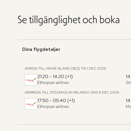
Se tillgänglighet och boka
Dina flygdetaljer
AVRESA TILL MAHE ISLAND (SEZ)
TIS 1 DEC 2026
21:20 - 14:20 (+1)
14
Ethiopian airlines
St
Fr
,
til
HEMRESA TILL STOCKHOLM ARLANDA
ONS 9 DEC 2026
17:50 - 05:40 (+1)
14
Ethiopian airlines
Ma
Fr
,
til
Hoppa