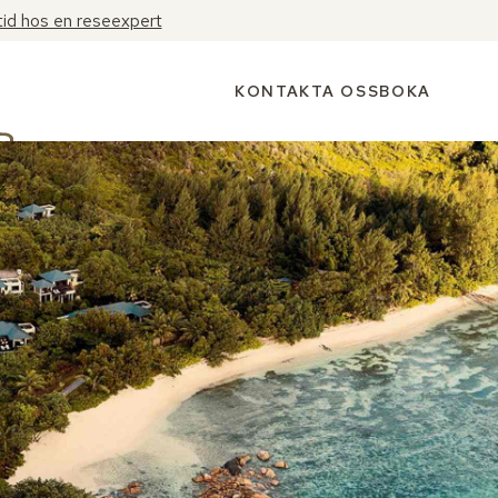
tid hos en reseexpert
KONTAKTA OSS
BOKA