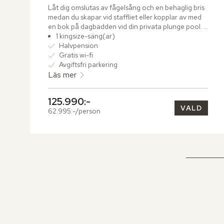
Låt dig omslutas av fågelsång och en behaglig bris 
medan du skapar vid staffliet eller kopplar av med 
en bok på dagbädden vid din privata plunge pool. 
Villan bjuder på generösa ytor och en harmonisk 
1 kingsize-säng(ar)
färgpalett i krämvitt och salviagrönt.
Halvpension
Gratis wi-fi
Avgiftsfri parkering
Läs mer
125.990:-
VALD
62.995:-/person