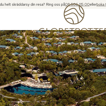
l du helt skräddarsy din resa? Ring oss på
08 506 115 00
eller
boka 