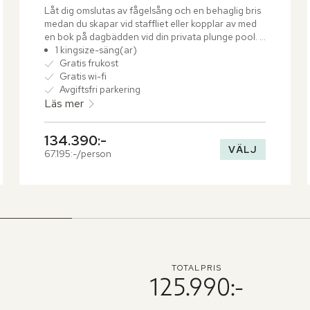
Låt dig omslutas av fågelsång och en behaglig bris 
medan du skapar vid staffliet eller kopplar av med 
en bok på dagbädden vid din privata plunge pool. 
Villan bjuder på generösa ytor och en harmonisk 
1 kingsize-säng(ar)
färgpalett i krämvitt och salviagrönt.
Gratis frukost
Gratis wi-fi
Avgiftsfri parkering
Läs mer
134.390:-
VÄLJ
67.195:-/person
TOTALPRIS
125.990:-