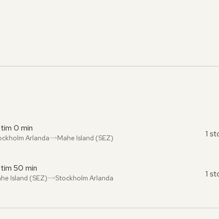
 tim 0 min
1 s
ockholm Arlanda
Mahe Island (SEZ)
ån
l
:
:
 tim 50 min
1 s
he Island (SEZ)
Stockholm Arlanda
ån
l
:
: