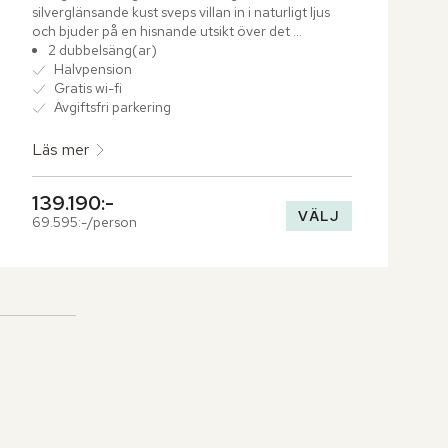
silverglänsande kust sveps villan in i naturligt ljus 
och bjuder på en hisnande utsikt över det 
glittrande havet. Slappna av på dagbädden på 
2 dubbelsäng(ar)
uteplatsen eller låt dig omfamnas av stillheten i din 
Halvpension
privata plunge pool.
Gratis wi-fi
Avgiftsfri parkering
Läs mer
139.190:-
VÄLJ
69.595:-/person