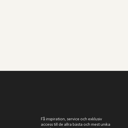
Få inspiration, service och exklusiv
access till de allra bästa och mest unika