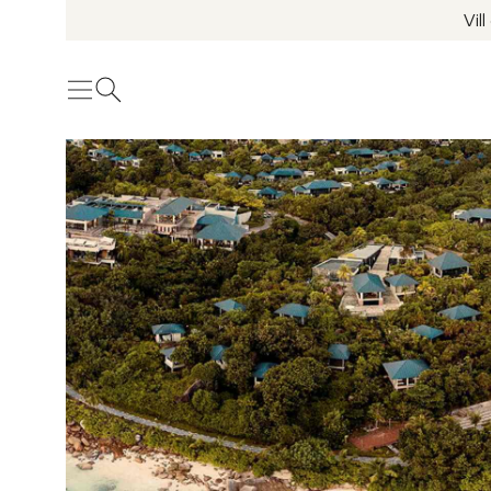
Vil
Meny
Öppna sök
Se fler bilder