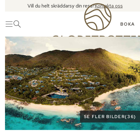
Vill du helt skräddarsy din resa?
Kontakta oss
BOKA
Meny
Öppna sök
Se fler bilder
SE FLER BILDER
(
36
)