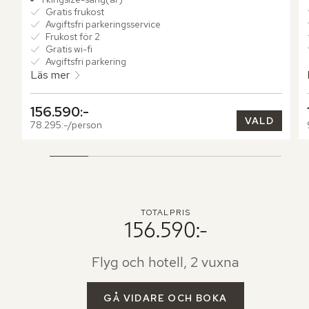
privat soldäck och en inbjudande plunge pool – en perfekt 
Gratis frukost
tillflyktsort för avkoppling i naturens lugn.
Avgiftsfri parkeringsservice
Frukost för 2
Gratis wi-fi
Avgiftsfri parkering
Läs mer
156.590:-
VALD
78.295:-/person
TOTALPRIS
156.590:-
Flyg och hotell, 2 vuxna
GÅ VIDARE OCH BOKA