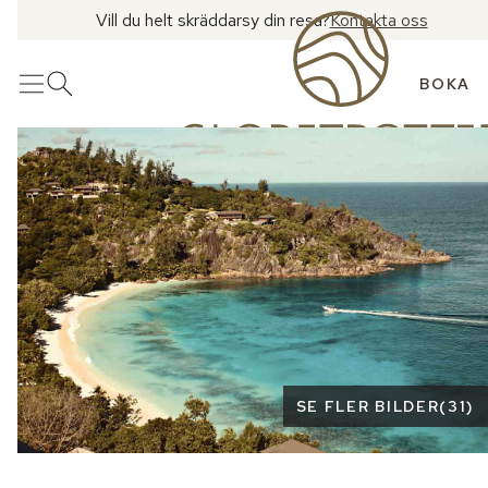
Vill du helt skräddarsy din resa?
Kontakta oss
BOKA
Meny
Öppna sök
Se fler bilder
SE FLER BILDER
(
31
)