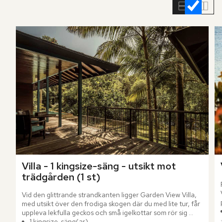
rumslistan
Villa - 1 kingsize-säng - utsikt mot 
trädgården (1 st)
Vid den glittrande strandkanten ligger Garden View Villa, 
med utsikt över den frodiga skogen där du med lite tur, får 
uppleva lekfulla geckos och små igelkottar som rör sig 
genom grönskan. Villan bjuder på rymliga 186 m² med 
1 kingsize-säng(ar)