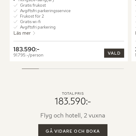
privat soldäck och en inbjudande plunge pool – en perfekt 
Gratis frukost
tillflyktsort för avkoppling i naturens lugn.
Avgiftsfri parkeringsservice
Frukost för 2
Gratis wi-fi
Avgiftsfri parkering
Läs mer
183.590:-
VALD
91.795:-/person
TOTALPRIS
183.590:-
Flyg och hotell, 2 vuxna
GÅ VIDARE OCH BOKA