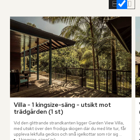
rumslistan
Villa - 1 kingsize-säng - utsikt mot 
trädgården (1 st)
Vid den glittrande strandkanten ligger Garden View Villa, 
med utsikt över den frodiga skogen där du med lite tur, får 
uppleva lekfulla geckos och små igelkottar som rör sig 
genom grönskan. Villan bjuder på rymliga 186 m² med 
1 kingsize-säng(ar)