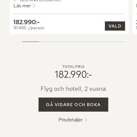
privat soldäck och en inbjudande plunge pool – en perfekt 
Läs mer
tillflyktsort för avkoppling i naturens lugn.
182.990:-
VALD
91.495:-/person
TOTALPRIS
182.990:-
Flyg och hotell, 2 vuxna
GÅ VIDARE OCH BOKA
Prisdetaljer