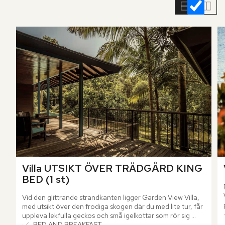
rumslistan
Villa UTSIKT ÖVER TRÄDGÅRD KING 
BED (1 st)
Vid den glittrande strandkanten ligger Garden View Villa, 
med utsikt över den frodiga skogen där du med lite tur, får 
uppleva lekfulla geckos och små igelkottar som rör sig 
genom grönskan. Villan bjuder på rymliga 186 m² med 
BED AND BREAKFAST