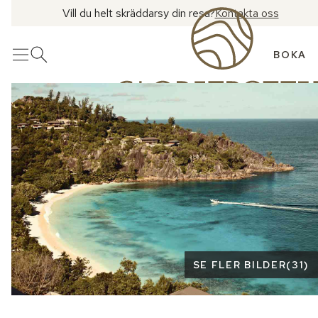
Vill du helt skräddarsy din resa?
Kontakta oss
BOKA
Meny
Öppna sök
Se fler bilder
SE FLER BILDER
(
31
)