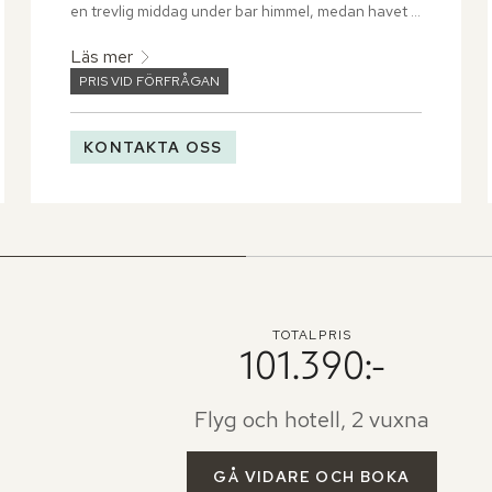
en trevlig middag under bar himmel, medan havet 
breder ut sig framför dig.
Läs mer
PRIS VID FÖRFRÅGAN
KONTAKTA OSS
TOTALPRIS
101.390:-
Flyg och hotell, 2 vuxna
GÅ VIDARE OCH BOKA