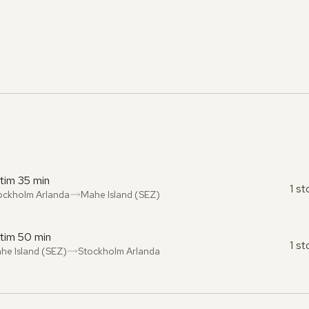
 tim 35 min
1 s
ockholm Arlanda
Mahe Island (SEZ)
ån
l
:
:
 tim 50 min
1 s
he Island (SEZ)
Stockholm Arlanda
ån
l
:
: