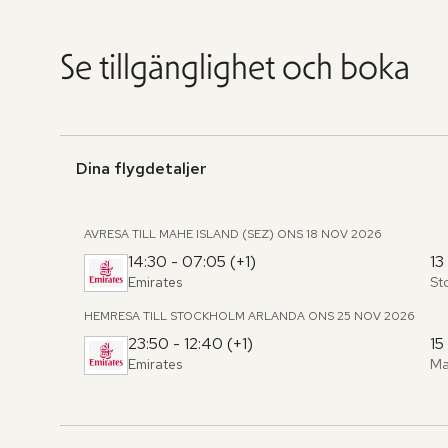
Se tillgänglighet och boka
Dina flygdetaljer
AVRESA TILL MAHE ISLAND (SEZ)
ONS 18 NOV 2026
14:30 - 07:05 (+1)
13
Emirates
St
Fr
,
til
HEMRESA TILL STOCKHOLM ARLANDA
ONS 25 NOV 2026
23:50 - 12:40 (+1)
15
Emirates
Ma
Fr
,
til
Hoppa