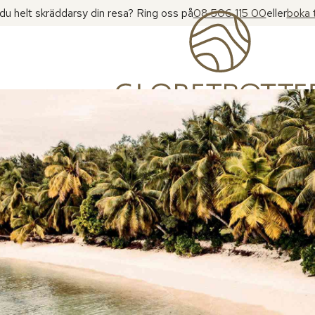
l du helt skräddarsy din resa? Ring oss på
08 506 115 00
eller
boka 