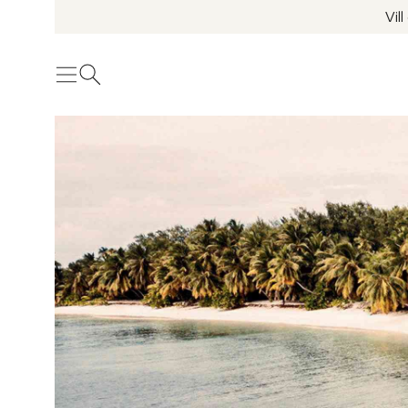
Vil
Meny
Öppna sök
Se fler bilder