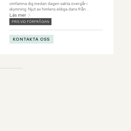
omfamna dig medan dagen sakta övergår i 
skymning. Njut av himlens eldiga dans från 
terrassen, eller ta trappan upp till den avskilda 
Läs mer
balkongen där du beundrar Indiska oceanens 
PRIS VID FÖRFRÅGAN
oändliga blå.
KONTAKTA OSS