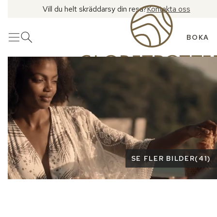
Vill du helt skräddarsy din resa?
Kontakta oss
BOKA
Meny
Öppna sök
Se fler bilder
SE FLER BILDER
(
41
)